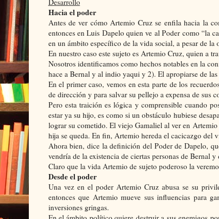
Desarrollo
Hacia el poder
Antes de ver cómo Artemio Cruz se enfila hacia la co
entonces en Luis Dapelo quien ve al Poder como “la cap
en un ámbito específico de la vida social, a pesar de la 
En nuestro caso este sujeto es Artemio Cruz, quien a tra
Nosotros identificamos como hechos notables en la conf
hace a Bernal y al indio yaqui y 2). El apropiarse de las
En el primer caso, vemos en esta parte de los recuerdos
de dirección y para salvar su pellejo a expensa de sus 
Pero esta traición es lógica y comprensible cuando po
estar ya su hijo, es como si un obstáculo hubiese desapar
lograr su cometido. El viejo Gamaliel al ver en Artemio 
hija se queda. En fin, Artemio hereda el cacicazgo del v
Ahora bien, dice la definición del Poder de Dapelo, qu
vendría de la existencia de ciertas personas de Bernal y 
Claro que la vida Artemio de sujeto poderoso la veremo
Desde el poder
Una vez en el poder Artemio Cruz abusa se su privile
entonces que Artemio mueve sus influencias para gana
inversiones gringas.
En el ámbito político quiere destruir a sus enemigos p