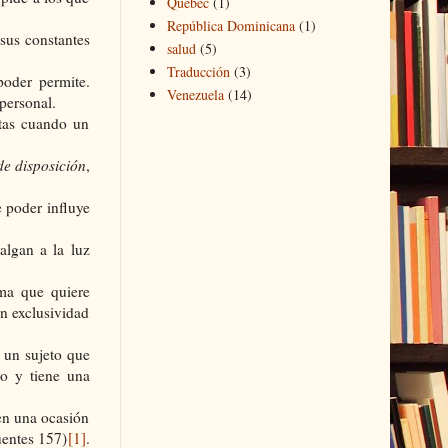
Quebec
(1)
República Dominicana
(1)
 sus constantes
salud
(5)
Traducción
(3)
oder permite.
Venezuela
(14)
 personal.
ctas cuando un
de disposición
,
e poder influye
algan a la luz
rma que quiere
on exclusividad
 un sujeto que
co y tiene una
en una ocasión
uentes 157)
[1]
.