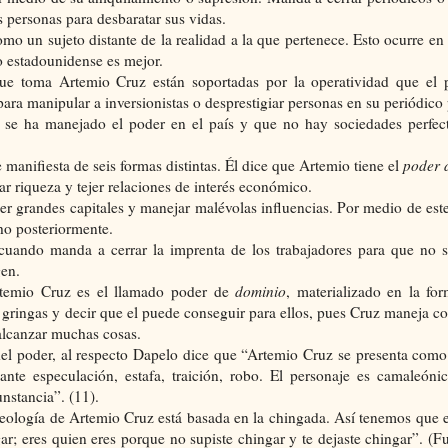
s personas para desbaratar sus vidas.
omo un sujeto distante de la realidad a la que pertenece. Esto ocurre en
o estadounidense es mejor.
 toma Artemio Cruz están soportadas por la operatividad que el p
 para manipular a inversionistas o desprestigiar personas en su periódico
 se ha manejado el poder en el país y que no hay sociedades perfe
manifiesta de seis formas distintas. Él dice que Artemio tiene el
poder 
ar riqueza y tejer relaciones de interés económico.
ener grandes capitales y manejar malévolas influencias. Por medio de est
ho posteriormente.
 cuando manda a cerrar la imprenta de los trabajadores para que no s
gen.
temio Cruz es el llamado poder de
dominio
, materializado en la fo
s gringas y decir que el puede conseguir para ellos, pues Cruz maneja c
 alcanzar muchas cosas.
 del poder, al respecto Dapelo dice que “Artemio Cruz se presenta como
ante especulación, estafa, traición, robo. El personaje es camaleóni
nstancia”. (11).
eología de Artemio Cruz está basada en la chingada. Así tenemos que 
gar; eres quien eres porque no supiste chingar y te dejaste chingar”. (F