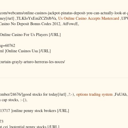
/webcams/online-casinos-jackpot-pinatas-deposit-you-can-actually-look-at-
s Money[/url] ,TLKIoYxEmZCZbJbVa,
Us Online Casino Accepts Mastercard
,UPW
e Casino No Deposit Bonus Codes 2012, AtFowcE,
Online Casino For Us Players [/URL]
sg=60762
l ]Online Casinos Usa [/URL]
urtain-grayly-arturo-herreras-les-noces/
ber/24676/]good stocks for today[/url] ,!:-),
options trading system
,FuUAh,
 cap stocks, :-{),
3717 ]online penny stock brokers [/URL]
73
.cgi ]potential penny stocks [/URL]