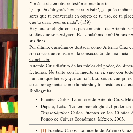
Y más tarde en otra reflexión comenta esto
“¿a quién chingarás hoy, para existir?, ¿a quién mañana?
seres que tu convertirás en objeto de tu uso, de tu place
que tu usas: peor es nada”. (159).
Hay una apología en los pensamientos de Artemio Cruz
sueños que se persiguen. Estas palabras también nos r
sus fines.
Por último, quisiéramos destacar como Artemio Cruz cosi
son cosas que se usan en la consecución de una meta.
Conclusión
Artemio Cruz disfrutó de las mieles del poder, del dine
fechorías. No tanto con la muerte en sí, sino con tod
humano que tiene, y que como tal, su ser, su cuerpo es c
cosas repugnantes como la mierda y los residuos del cu
Bibliografía
Fuentes, Carlos. La muerte de Artemio Cruz. Méx
Dapelo, Luís. "La fenomenología del poder en
Transatlántico
: Carlos Fuentes en los 40 años 
Fondo de Cultura Económica, México, 2003.
[1]
Fuentes, Carlos. La muerte de Artemio Cruz.