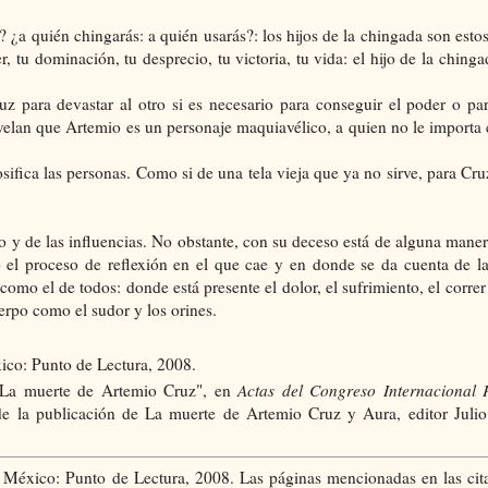
 ¿a quién chingarás: a quién usarás?: los hijos de la chingada son estos
r, tu dominación, tu desprecio, tu victoria, tu vida: el hijo de la ching
 para devastar al otro si es necesario para conseguir el poder o par
evelan que Artemio es un personaje maquiavélico, a quien no le importa
fica las personas. Como si de una tela vieja que ya no sirve, para Cru
ro y de las influencias. No obstante, con su deceso está de alguna man
o el proceso de reflexión en el que cae y en donde se da cuenta de l
omo el de todos: donde está presente el dolor, el sufrimiento, el correr
erpo como el sudor y los orines.
ico: Punto de Lectura, 2008.
 La muerte de Artemio Cruz", en
Actas del Congreso Internacional 
de la publicación de La muerte de Artemio Cruz y Aura, editor Julio
 México: Punto de Lectura, 2008. Las páginas mencionadas en las cit