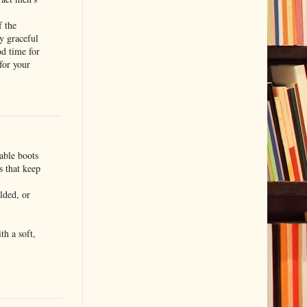
 the
y graceful
od time for
for your
able boots
s that keep
lded, or
h a soft,