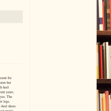
esent for
warm her
gh heel
ent years,
eyes. The
ir legs,
h-heel shoes
ract men's