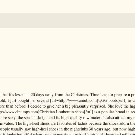
that it's less than 20 days away from the Christmas. Time is up to prepare a pr
 cold, I just bought her several [url=http://www.aniub.com]UGG boots[/url] to 
e than before! I decide to give her a big pleasantly surprised, She love the hi
tp://www.clpumps.com]Christian Louboutin shoes[/url] is a popular brand in rec
ore sexy, the special design and its high-quality raw materials also attract my 
he value. The high-heel shoes are favorites of ladies because the shoes adorn the
 people usually saw high-heel shoes in the nightclubs 30 years ago, but now hig
s, it looks beautiful when you are wearing a pair of high-heel shoes and will att