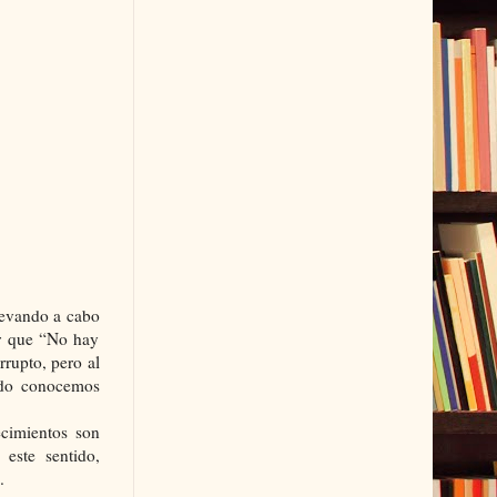
llevando a cabo
ir que “No hay
rrupto, pero al
ando conocemos
ecimientos son
 este sentido,
.