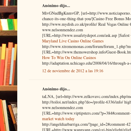
Anónimo dijo...
MivGNudBgKnmvGP, [url=http://www.noticiaporno.com
chance-its-one-thing-that-you/]Casino Free Bonu
http://www.mydish.co.uk/profile/ Real Vegas Onlin
www.nelsonmendez.com
[URL=http://www.ussafetydepot.com/ask.asp ]Safest 
Maryland Live Casino Online Games
http://www.xtrememonas.com/forum/forum_1.php?m
[URL=http://www.themowershop.info/Guest-Book.htm
How To Win On Online Casinos
http://adaptation.uchicago.edu/2008/04/16/through-a-c
12 de noviembre de 2012 a las 19:16
Anónimo dijo...
taLNA, [url=http://www.zelkovavc.com/index.php/mem
http://toiloi.net/index.php?do=/profile-6336/info/ high
www.nelsonmendez.com
[URL=http://www.viptipsters.com/?p=384#comment-1
market watch today
http://angeldiazbarriga.com/?page_id=2#comment-42
[URL=http://www.wannyann.com/cgi-bin/glight/glight