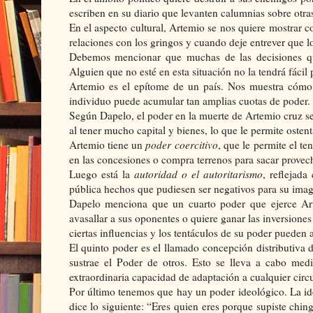
escriben en su diario que levanten calumnias sobre otra
En el aspecto cultural, Artemio se nos quiere mostrar c
relaciones con los gringos y cuando deje entrever que l
Debemos mencionar que muchas de las decisiones que
Alguien que no esté en esta situación no la tendrá fácil
Artemio es el epítome de un país. Nos muestra cómo
individuo puede acumular tan amplias cuotas de poder.
Según Dapelo, el poder en la muerte de Artemio cruz se 
al tener mucho capital y bienes, lo que le permite ostent
Artemio tiene un
poder coercitivo
, que le permite el t
en las concesiones o compra terrenos para sacar provec
Luego está la
autoridad o el autoritarismo
, reflejada
pública hechos que pudiesen ser negativos para su ima
Dapelo menciona que un cuarto poder que ejerce Ar
avasallar a sus oponentes o quiere ganar las inversione
ciertas influencias y los tentáculos de su poder pueden
El quinto poder es el llamado concepción distributiva
sustrae el Poder de otros. Esto se lleva a cabo medi
extraordinaria capacidad de adaptación a cualquier circu
Por último tenemos que hay un poder ideológico. La id
dice lo siguiente: “Eres quien eres porque supiste chin