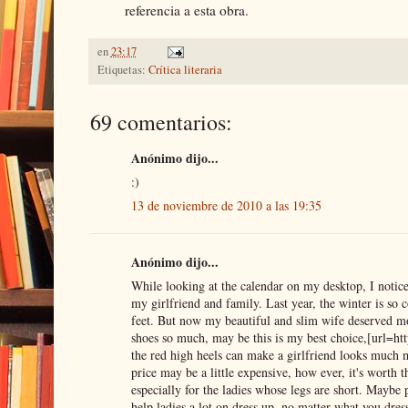
referencia a esta obra.
en
23:17
Etiquetas:
Crítica literaria
69 comentarios:
Anónimo dijo...
:)
13 de noviembre de 2010 a las 19:35
Anónimo dijo...
While looking at the calendar on my desktop, I notice 
my girlfriend and family. Last year, the winter is so
feet. But now my beautiful and slim wife deserved mor
shoes so much, may be this is my best choice,[url=ht
the red high heels can make a girlfriend looks much m
price may be a little expensive, how ever, it's worth t
especially for the ladies whose legs are short. Maybe
help ladies a lot on dress up, no matter what you dres