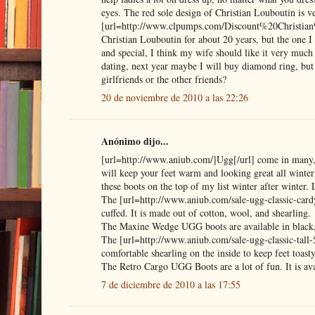
eyes. The red sole design of Christian Louboutin is ve
[url=http://www.clpumps.com/Discount%20Christian%2
Christian Louboutin for about 20 years, but the one I
and special, I think my wife should like it very much
dating, next year maybe I will buy diamond ring, but 
girlfriends or the other friends?
20 de noviembre de 2010 a las 22:26
Anónimo dijo...
[url=http://www.aniub.com/]Ugg[/url] come in many, di
will keep your feet warm and looking great all winter 
these boots on the top of my list winter after winter
The [url=http://www.aniub.com/sale-ugg-classic-cardy
cuffed. It is made out of cotton, wool, and shearling.
The Maxine Wedge UGG boots are available in black, ch
The [url=http://www.aniub.com/sale-ugg-classic-tall-
comfortable shearling on the inside to keep feet toas
The Retro Cargo UGG Boots are a lot of fun. It is avai
7 de diciembre de 2010 a las 17:55