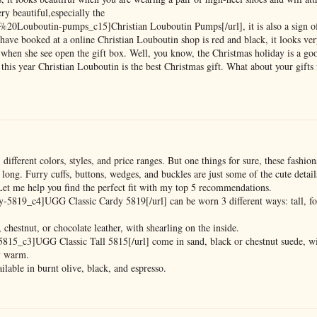
ry beautiful,especially the
0Louboutin-pumps_c15]Christian Louboutin Pumps[/url], it is also a sign of
 have booked at a online Christian Louboutin shop is red and black, it looks ver
 when she see open the gift box. Well, you know, the Christmas holiday is a go
this year Christian Louboutin is the best Christmas gift. What about your gifts 
fferent colors, styles, and price ranges. But one things for sure, these fashion
long. Furry cuffs, buttons, wedges, and buckles are just some of the cute detail
. Let me help you find the perfect fit with my top 5 recommendations.
-5819_c4]UGG Classic Cardy 5819[/url] can be worn 3 different ways: tall, fo
estnut, or chocolate leather, with shearling on the inside.
5815_c3]UGG Classic Tall 5815[/url] come in sand, black or chestnut suede, wit
ty warm.
lable in burnt olive, black, and espresso.