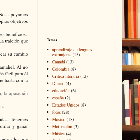
. Nos apoyamos
opios objetivos
es beneficios.
Temas
La traición que
aprendizaje de lenguas
ficar su cambio
extranjeras
(15)
Canadá
(13)
amaliel. Al no
Colombia
(8)
s fácil para él
Crítica literaria
(12)
ue hasta con la
Dinero
(4)
educación
(6)
, la oposición
españa
(2)
Estados Unidos
(8)
n.
fotos
(28)
rales. Tenemos
México
(18)
bornar y ganar
Motivación
(3)
Música
(4)
 pide a los que