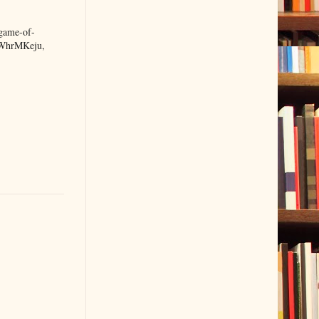
game-of-
hrMKeju,