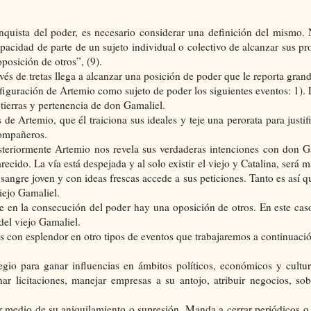
nquista del poder, es necesario considerar una definición del mismo
acidad de parte de un sujeto individual o colectivo de alcanzar sus pr
oposición de otros”, (9).
vés de tretas llega a alcanzar una posición de poder que le reporta grand
iguración de Artemio como sujeto de poder los siguientes eventos: 1). 
 tierras y pertenencia de don Gamaliel.
 de Artemio, que él traiciona sus ideales y teje una perorata para justi
compañeros.
steriormente Artemio nos revela sus verdaderas intenciones con don G
ecido. La vía está despejada y al solo existir el viejo y Catalina, será má
sangre joven y con ideas frescas accede a sus peticiones. Tanto es así q
iejo Gamaliel.
e en la consecución del poder hay una oposición de otros. En este caso
del viejo Gamaliel.
s con esplendor en otro tipos de eventos que trabajaremos a continuació
gio para ganar influencias en ámbitos políticos, económicos y cultu
r licitaciones, manejar empresas a su antojo, atribuir negocios, so
or medio de su aniquilamiento o supresión. Manda a cerrar periódicos o