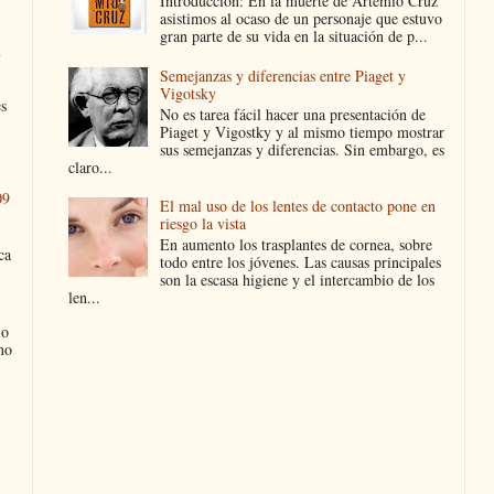
Introducción: En la muerte de Artemio Cruz
asistimos al ocaso de un personaje que estuvo
gran parte de su vida en la situación de p...
n
Semejanzas y diferencias entre Piaget y
Vigotsky
es
No es tarea fácil hacer una presentación de
Piaget y Vigostky y al mismo tiempo mostrar
sus semejanzas y diferencias. Sin embargo, es
claro...
09
El mal uso de los lentes de contacto pone en
riesgo la vista
En aumento los trasplantes de cornea, sobre
ca
todo entre los jóvenes. Las causas principales
son la escasa higiene y el intercambio de los
len...
lo
no