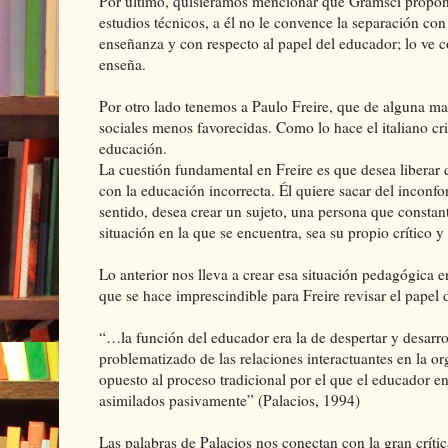
Por último, quisiéramos mencionar que Gramsci propone l
estudios técnicos, a él no le convence la separación con
enseñanza y con respecto al papel del educador; lo ve c
enseña.
Por otro lado tenemos a Paulo Freire, que de alguna ma
sociales menos favorecidas. Como lo hace el italiano crit
educación.
La cuestión fundamental en Freire es que desea liberar
con la educación incorrecta. Él quiere sacar del inconfor
sentido, desea crear un sujeto, una persona que constan
situación en la que se encuentra, sea su propio crítico y
Lo anterior nos lleva a crear esa situación pedagógica e
que se hace imprescindible para Freire revisar el papel 
“…la función del educador era la de despertar y desarroll
problematizado de las relaciones interactuantes en la o
opuesto al proceso tradicional por el que el educador e
asimilados pasivamente” (Palacios, 1994)
Las palabras de Palacios nos conectan con la gran críti