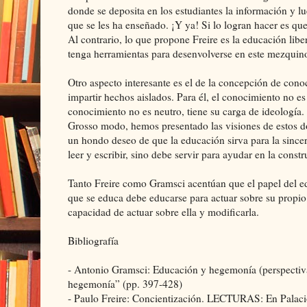
donde se deposita en los estudiantes la información y lu
que se les ha enseñado. ¡Y ya! Si lo logran hacer es qu
Al contrario, lo que propone Freire es la educación libe
tenga herramientas para desenvolverse en este mezqui
Otro aspecto interesante es el de la concepción de conoc
impartir hechos aislados. Para él, el conocimiento no es
conocimiento no es neutro, tiene su carga de ideología.
Grosso modo, hemos presentado las visiones de estos d
un hondo deseo de que la educación sirva para la sincer
leer y escribir, sino debe servir para ayudar en la constr
Tanto Freire como Gramsci acentúan que el papel del ed
que se educa debe educarse para actuar sobre su propio d
capacidad de actuar sobre ella y modificarla.
Bibliografía
- Antonio Gramsci: Educación y hegemonía (perspectiv
hegemonía” (pp. 397-428)
- Paulo Freire: Concientización. LECTURAS: En Palacios