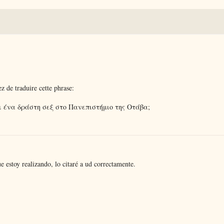
z de traduire cette phrase:
αι ένα δράστη σεξ στο Πανεπιστήμιο της Οτάβα;
e estoy realizando, lo citaré a ud correctamente.