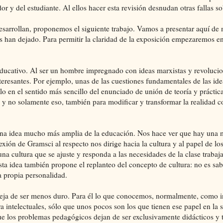
r y del estudiante. Al ellos hacer esta revisión desnudan otras fallas so
esarrollan, proponemos el siguiente trabajo. Vamos a presentar aquí de
nos han dejado. Para permitir la claridad de la exposición empezaremos e
ducativo. Al ser un hombre impregnado con ideas marxistas y revolucio
teresantes. Por ejemplo, unas de las cuestiones fundamentales de las ide
ólo en el sentido más sencillo del enunciado de unión de teoría y práctica
, y no solamente eso, también para modificar y transformar la realidad c
a una idea mucho más amplia de la educación. Nos hace ver que hay una
exión de Gramsci al respecto nos dirige hacia la cultura y al papel de los
una cultura que se ajuste y responda a las necesidades de la clase trabaj
sta idea también propone el replanteo del concepto de cultura: no es sab
a propia personalidad.
 deja de ser menos duro. Para él lo que conocemos, normalmente, como in
intelectuales, sólo que unos pocos son los que tienen ese papel en la 
e los problemas pedagógicos dejan de ser exclusivamente didácticos y