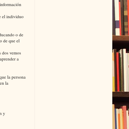
 información
e el individuo
educando o de
o de que el
os dos vemos
 aprender a
que la persona
en la
n y