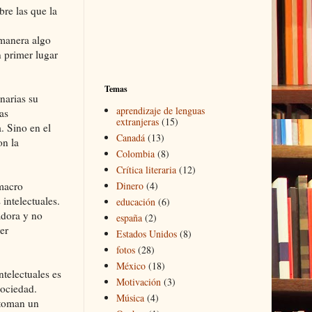
bre las que la
 manera algo
n primer lugar
Temas
narias su
aprendizaje de lenguas
as
extranjeras
(15)
. Sino en el
Canadá
(13)
on la
Colombia
(8)
Crítica literaria
(12)
 macro
Dinero
(4)
 intelectuales.
educación
(6)
adora y no
españa
(2)
er
Estados Unidos
(8)
fotos
(28)
México
(18)
telectuales es
Motivación
(3)
sociedad.
Música
(4)
 toman un