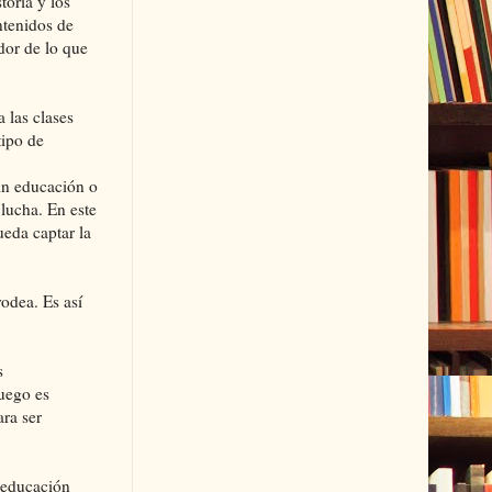
toria y los
ntenidos de
dor de lo que
 las clases
tipo de
in educación o
 lucha. En este
ueda captar la
odea. Es así
s
juego es
ra ser
a educación