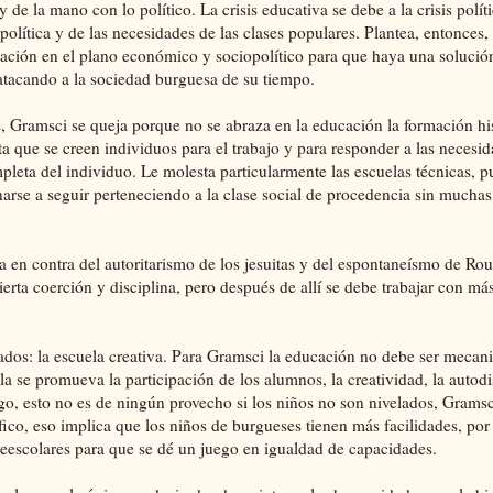
 la mano con lo político. La crisis educativa se debe a la crisis políti
 política y de las necesidades de las clases populares. Plantea, entonces
ción en el plano económico y sociopolítico para que haya una solución 
tacando a la sociedad burguesa de su tiempo.
 Gramsci se queja porque no se abraza en la educación la formación his
ta que se creen individuos para el trabajo y para responder a las necesid
pleta del individuo. Le molesta particularmente las escuelas técnicas, pu
arse a seguir perteneciendo a la clase social de procedencia sin muchas
a en contra del autoritarismo de los jesuitas y del espontaneísmo de Rou
erta coerción y disciplina, pero después de allí se debe trabajar con más
ados: la escuela creativa. Para Gramsci la educación no debe ser mecanic
a se promueva la participación de los alumnos, la creatividad, la autodis
go, esto no es de ningún provecho si los niños no son nivelados, Gramsci
ico, eso implica que los niños de burgueses tienen más facilidades, por 
reescolares para que se dé un juego en igualdad de capacidades.