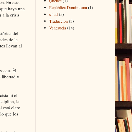
Quebec
(1)
ca. En este
República Dominicana
(1)
, que haya una
salud
(5)
a la crisis
Traducción
(3)
Venezuela
(14)
tórica del
ades de la
es llevan al
sseau. Él
 libertad y
ista ni el
ciplina, la
 está claro
lo que los