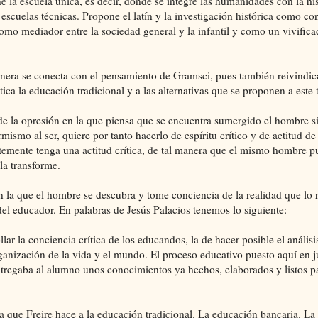
a escuela única, es decir, donde se integre las humanidades con la his
 escuelas técnicas. Propone el latín y la investigación histórica como co
omo mediador entre la sociedad general y la infantil y como un vivifica
nera se conecta con el pensamiento de Gramsci, pues también reivindica
ica la educación tradicional y a las alternativas que se proponen a este 
 de la opresión en la que piensa que se encuentra sumergido el hombre s
mismo al ser, quiere por tanto hacerlo de espíritu crítico y de actitud de
temente tenga una actitud crítica, de tal manera que el mismo hombre p
 la transforme.
n la que el hombre se descubra y tome conciencia de la realidad que lo r
del educador. En palabras de Jesús Palacios tenemos lo siguiente:
ar la conciencia crítica de los educandos, la de hacer posible el análisi
rganización de la vida y el mundo. El proceso educativo puesto aquí en 
ntregaba al alumno unos conocimientos ya hechos, elaborados y listos pa
ca que Freire hace a la educación tradicional. La educación bancaria. L