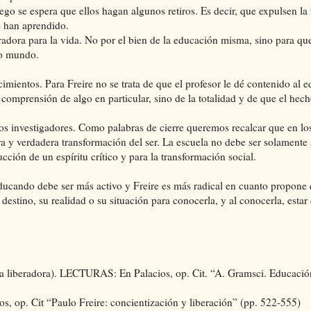
ego se espera que ellos hagan algunos retiros. Es decir, que expulsen la
e han aprendido.
radora para la vida. No por el bien de la educación misma, sino para qu
no mundo.
imientos. Para Freire no se trata de que el profesor le dé contenido al 
 comprensión de algo en particular, sino de la totalidad y de que el hech
os investigadores. Como palabras de cierre queremos recalcar que en l
a y verdadera transformación del ser. La escuela no debe ser solamente
ucción de un espíritu crítico y para la transformación social.
ucando debe ser más activo y Freire es más radical en cuanto propone 
estino, su realidad o su situación para conocerla, y al conocerla, estar 
a liberadora). LECTURAS: En Palacios, op. Cit. “A. Gramsci. Educació
, op. Cit “Paulo Freire: concientización y liberación” (pp. 522-555)