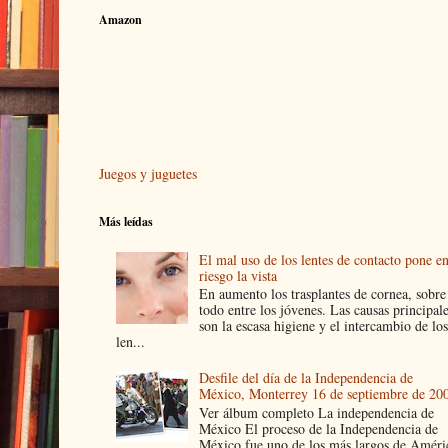
Amazon
Juegos y juguetes
Más leídas
El mal uso de los lentes de contacto pone e
riesgo la vista
En aumento los trasplantes de cornea, sobre
todo entre los jóvenes. Las causas principal
son la escasa higiene y el intercambio de los
len...
Desfile del día de la Independencia de
México, Monterrey 16 de septiembre de 20
Ver álbum completo La independencia de
México El proceso de la Independencia de
México fue uno de los más largos de Améri