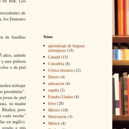
e en Irak. Los
procedentes de
r, los Emiratos
en de familias
Temas
aprendizaje de lenguas
extranjeras
(15)
45 años, admite
Canadá
(13)
s y una pulsera
Colombia
(8)
color o de piel
Crítica literaria
(12)
Dinero
(4)
educación
(6)
pueden trabajar
españa
(2)
o prostitutas”.
Estados Unidos
(8)
 joven de piel
cana, su madre
fotos
(28)
e Khaled, pero
México
(18)
es cada noche”
Motivación
(3)
as en inglés).
Música
(4)
, ayudo a mis