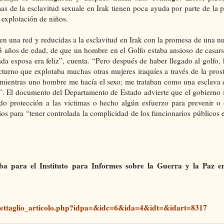
s de la esclavitud sexuale en Irak tienen poca ayuda por parte de la p
a explotación de niños.
 una red y reducidas a la esclavitud en Irak con la promesa de una nu
8 años de edad, de que un hombre en el Golfo estaba ansioso de casarse
a esposa era feliz”, cuenta. “Pero después de haber llegado al golfo, 
turno que explotaba muchas otras mujeres iraquíes a través de la prost
 mientras uno hombre me hacía el sexo; me trataban como una esclava 
. El documento del Departamento de Estado advierte que el gobierno i
do protección a las victimas o hecho algún esfuerzo para prevenir o
s para “tener controlada la complicidad de los funcionarios públicos e
aba para el Instituto para Informes sobre la Guerra y la Paz 
/dettaglio_articolo.php?idpa=&idc=6&ida=4&idt=&idart=8317