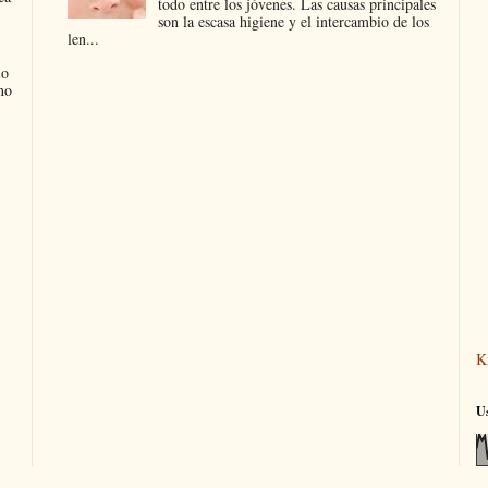
todo entre los jóvenes. Las causas principales
son la escasa higiene y el intercambio de los
len...
lo
no
K
Us