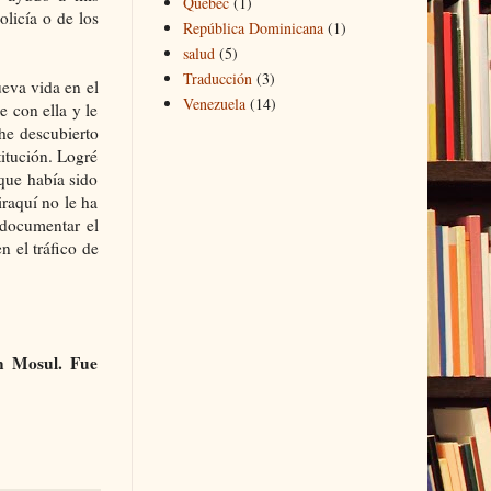
Quebec
(1)
olicía o de los
República Dominicana
(1)
salud
(5)
Traducción
(3)
eva vida en el
Venezuela
(14)
 con ella y le
he descubierto
itución. Logré
que había sido
raquí no le ha
 documentar el
n el tráfico de
en Mosul. Fue