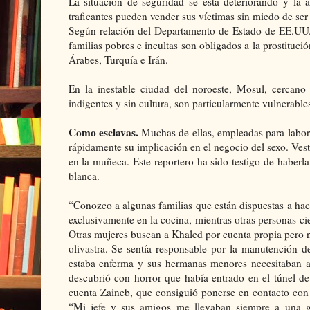
La situación de seguridad se está deteriorando y la 
traficantes pueden vender sus víctimas sin miedo de ser
Según relación del Departamento de Estado de EE.UU. p
familias pobres e incultas son obligados a la prostituci
Árabes, Turquía e Irán.
En la inestable ciudad del noroeste, Mosul, cercano 
indigentes y sin cultura, son particularmente vulnerables
Como esclavas.
Muchas de ellas, empleadas para labore
rápidamente su implicación en el negocio del sexo. Vest
en la muñeca. Este reportero ha sido testigo de haberla 
blanca.
“Conozco a algunas familias que están dispuestas a hac
exclusivamente en la cocina, mientras otras personas ci
Otras mujeres buscan a Khaled por cuenta propia pero n
olivastra. Se sentía responsable por la manutención d
estaba enferma y sus hermanas menores necesitaban a 
descubrió con horror que había entrado en el túnel de
cuenta Zaineb, que consiguió ponerse en contacto con e
“Mi jefe y sus amigos me llevaban siempre a una g