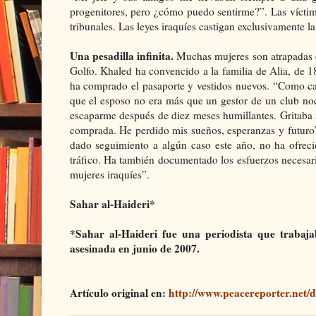
progenitores, pero ¿cómo puedo sentirme?”. Las víctima
tribunales. Las leyes iraquíes castigan exclusivamente l
Una pesadilla infinita.
Muchas mujeres son atrapadas en
Golfo. Khaled ha convencido a la familia de Alia, de 1
ha comprado el pasaporte y vestidos nuevos. “Como cad
que el esposo no era más que un gestor de un club noc
escaparme después de diez meses humillantes. Gritaba
comprada. He perdido mis sueños, esperanzas y futuro”
dado seguimiento a algún caso este año, no ha ofreci
tráfico. Ha también documentado los esfuerzos necesario
mujeres iraquíes”.
Sahar al-Haideri*
*Sahar al-Haideri fue una periodista que trabaj
asesinada en junio de 2007.
Artículo original en:
http://www.peacereporter.net