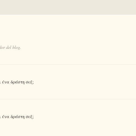
or del blog.
ι ένα δράστη σεξ;
ι ένα δράστη σεξ;