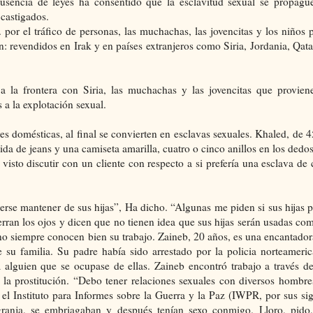
ausencia de leyes ha consentido que la esclavitud sexual se propagu
 castigados.
or el tráfico de personas, las muchachas, las jovencitas y los niños 
ón: revendidos en Irak y en países extranjeros como Siria, Jordania, Qata
a la frontera con Siria, las muchachas y las jovencitas que provien
 a la explotación sexual.
s domésticas, al final se convierten en esclavas sexuales. Khaled, de 
ida de jeans y una camiseta amarilla, cuatro o cinco anillos en los dedo
visto discutir con un cliente con respecto a si prefería una esclava de 
erse mantener de sus hijas”, Ha dicho. “Algunas me piden si sus hijas 
erran los ojos y dicen que no tienen idea que sus hijas serán usadas com
o siempre conocen bien su trabajo. Zaineb, 20 años, es una encantadora
e su familia. Su padre había sido arrestado por la policia norteameri
alguien que se ocupase de ellas. Zaineb encontró trabajo a través d
 la prostitución. “Debo tener relaciones sexuales con diversos hombr
l Instituto para Informes sobre la Guerra y la Paz (IWPR, por sus sigl
ranja, se embriagaban y después tenían sexo conmigo. Lloro, pido