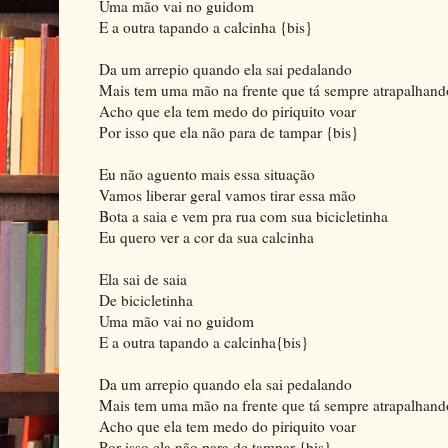
Uma mão vai no guidom
E a outra tapando a calcinha {bis}
Da um arrepio quando ela sai pedalando
Mais tem uma mão na frente que tá sempre atrapalhand
Acho que ela tem medo do piriquito voar
Por isso que ela não para de tampar {bis}
Eu não aguento mais essa situação
Vamos liberar geral vamos tirar essa mão
Bota a saia e vem pra rua com sua bicicletinha
Eu quero ver a cor da sua calcinha
Ela sai de saia
De bicicletinha
Uma mão vai no guidom
E a outra tapando a calcinha{bis}
Da um arrepio quando ela sai pedalando
Mais tem uma mão na frente que tá sempre atrapalhand
Acho que ela tem medo do piriquito voar
Por isso ela não para de tampar {bis}