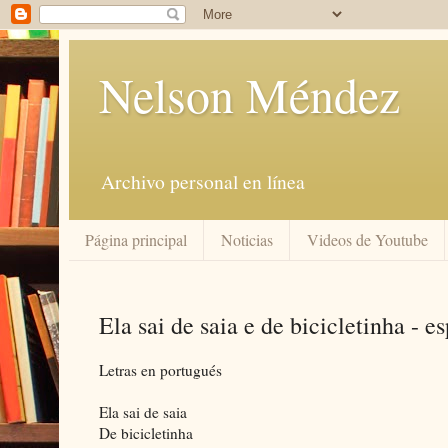
Nelson Méndez
Archivo personal en línea
Página principal
Noticias
Videos de Youtube
Ela sai de saia e de bicicletinha - e
Letras en portugués
Ela sai de saia
De bicicletinha