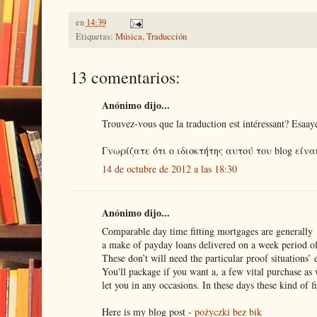
en
14:39
Etiquetas:
Música
,
Traducción
13 comentarios:
Anónimo dijo...
Trouvez-vous que la traduction est intéressant? Esaaye
Γνωρίζατε ότι ο ιδιοκτήτης αυτού του blog είν
14 de octubre de 2012 a las 18:30
Anónimo dijo...
Comparable day time fitting mortgages are generally
a make of payday loans delivered on a week period of
These don’t will need the particular proof situations’ 
You'll package if you want a, a few vital purchase as 
let you in any occasions. In these days these kind of f
Here is my blog post -
pożyczki bez bik