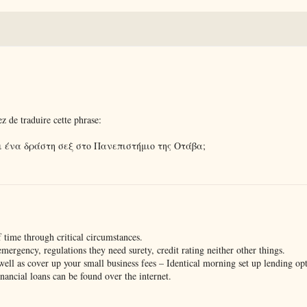
z de traduire cette phrase:
αι ένα δράστη σεξ στο Πανεπιστήμιο της Οτάβα;
 time through critical circumstances.
emergency, regulations they need surety, credit rating neither other things.
well as cover up your small business fees – Identical morning set up lending opt
inancial loans can be found over the internet.