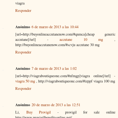
viagra
Responder
Anónimo
6 de marzo de 2013 a las 10:44
[url=http://buyonlineaccutanenow.com/#qnmca]cheap generic
accutane[/url] -
accutane 10 mg
,
http://buyonlineaccutanenow.com/#scvju accutane 30 mg
Responder
Anónimo
7 de marzo de 2013 a las 1:02
[url=http://viagraboutiqueone.com/#nfmgp]viagra online[/url] -
viagra 50 mg
, http://viagraboutiqueone.com/#izppf viagra 100 mg
Responder
Anónimo
20 de marzo de 2013 a las 12:51
Li,
Buy Provigil
- provigil for sale online
http://www.provigilbenefitsonline.net/,