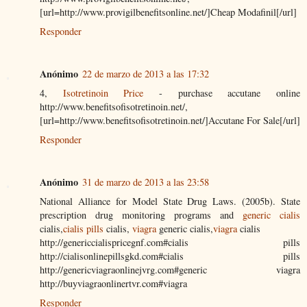
[url=http://www.provigilbenefitsonline.net/]Cheap Modafinil[/url]
Responder
Anónimo
22 de marzo de 2013 a las 17:32
4,
Isotretinoin Price
- purchase accutane online
http://www.benefitsofisotretinoin.net/,
[url=http://www.benefitsofisotretinoin.net/]Accutane For Sale[/url]
Responder
Anónimo
31 de marzo de 2013 a las 23:58
National Alliance for Model State Drug Laws. (2005b). State
prescription drug monitoring programs and
generic cialis
cialis,
cialis pills
cialis,
viagra
generic cialis,
viagra
cialis
http://genericcialispricegnf.com#cialis pills
http://cialisonlinepillsgkd.com#cialis pills
http://genericviagraonlinejvrg.com#generic viagra
http://buyviagraonlinertvr.com#viagra
Responder