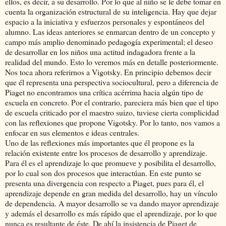
ellos, es decir, a su desarrollo. Por lo que al niño se le debe tomar en
cuenta la organización estructural de su inteligencia. Hay que dejar
espacio a la iniciativa y esfuerzos personales y espontáneos del
alumno. Las ideas anteriores se enmarcan dentro de un concepto y
campo más amplio denominado pedagogía experimental; el deseo
de desarrollar en los niños una actitud indagadora frente a la
realidad del mundo. Esto lo veremos más en detalle posteriormente.
Nos toca ahora referirnos a Vigotsky. En principio debemos decir
que él representa una perspectiva sociocultural, pero a diferencia de
Piaget no encontramos una crítica acérrima hacia algún tipo de
escuela en concreto. Por el contrario, pareciera más bien que el tipo
de escuela criticado por el maestro suizo, tuviese cierta complicidad
con las reflexiones que propone Vigotsky. Por lo tanto, nos vamos a
enfocar en sus elementos e ideas centrales.
Uno de las reflexiones más importantes que él propone es la
relación existente entre los procesos de desarrollo y aprendizaje.
Para él es el aprendizaje lo que promueve y posibilita el desarrollo,
por lo cual son dos procesos que interactúan. En este punto se
presenta una divergencia con respecto a Piaget, pues para él, el
aprendizaje depende en gran medida del desarrollo, hay un vínculo
de dependencia. A mayor desarrollo se va dando mayor aprendizaje
y además el desarrollo es más rápido que el aprendizaje, por lo que
nunca es resultante de éste. De ahí la insistencia de Piaget de