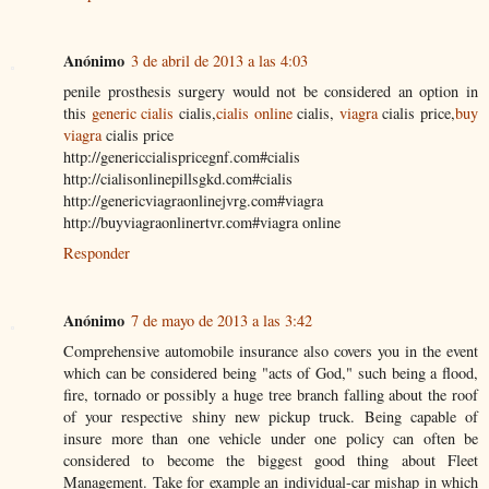
Anónimo
3 de abril de 2013 a las 4:03
penile prosthesis surgery would not be considered an option in
this
generic cialis
cialis,
cialis online
cialis,
viagra
cialis price,
buy
viagra
cialis price
http://genericcialispricegnf.com#cialis
http://cialisonlinepillsgkd.com#cialis
http://genericviagraonlinejvrg.com#viagra
http://buyviagraonlinertvr.com#viagra online
Responder
Anónimo
7 de mayo de 2013 a las 3:42
Comprehensive automobile insurance also covers you in the event
which can be considered being "acts of God," such being a flood,
fire, tornado or possibly a huge tree branch falling about the roof
of your respective shiny new pickup truck. Being capable of
insure more than one vehicle under one policy can often be
considered to become the biggest good thing about Fleet
Management. Take for example an individual-car mishap in which