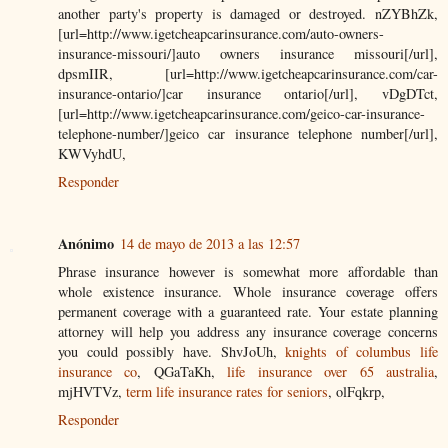
another party's property is damaged or destroyed. nZYBhZk,
[url=http://www.igetcheapcarinsurance.com/auto-owners-
insurance-missouri/]auto owners insurance missouri[/url],
dpsmIIR, [url=http://www.igetcheapcarinsurance.com/car-
insurance-ontario/]car insurance ontario[/url], vDgDTct,
[url=http://www.igetcheapcarinsurance.com/geico-car-insurance-
telephone-number/]geico car insurance telephone number[/url],
KWVyhdU,
Responder
Anónimo
14 de mayo de 2013 a las 12:57
Phrase insurance however is somewhat more affordable than
whole existence insurance. Whole insurance coverage offers
permanent coverage with a guaranteed rate. Your estate planning
attorney will help you address any insurance coverage concerns
you could possibly have. ShvJoUh,
knights of columbus life
insurance co
, QGaTaKh,
life insurance over 65 australia
,
mjHVTVz,
term life insurance rates for seniors
, olFqkrp,
Responder