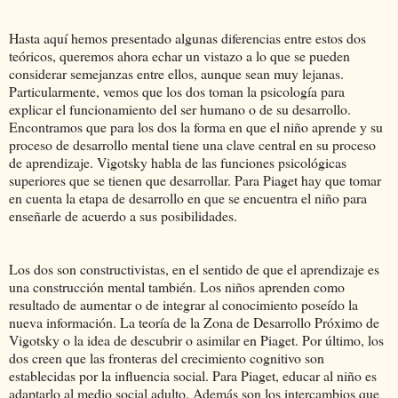
Hasta aquí hemos presentado algunas diferencias entre estos dos
teóricos, queremos ahora echar un vistazo a lo que se pueden
considerar semejanzas entre ellos, aunque sean muy lejanas.
Particularmente, vemos que los dos toman la psicología para
explicar el funcionamiento del ser humano o de su desarrollo.
Encontramos que para los dos la forma en que el niño aprende y su
proceso de desarrollo mental tiene una clave central en su proceso
de aprendizaje. Vigotsky habla de las funciones psicológicas
superiores que se tienen que desarrollar. Para Piaget hay que tomar
en cuenta la etapa de desarrollo en que se encuentra el niño para
enseñarle de acuerdo a sus posibilidades.
Los dos son constructivistas, en el sentido de que el aprendizaje es
una construcción mental también. Los niños aprenden como
resultado de aumentar o de integrar al conocimiento poseído la
nueva información. La teoría de la Zona de Desarrollo Próximo de
Vigotsky o la idea de descubrir o asimilar en Piaget. Por último, los
dos creen que las fronteras del crecimiento cognitivo son
establecidas por la influencia social. Para Piaget, educar al niño es
adaptarlo al medio social adulto. Además son los intercambios que